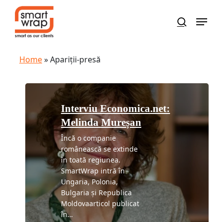
Skip
to
main
content
Home
»
Apariții-presă
Interviu Economica.net:
Melinda Mureșan
Încă o companie
românească se extinde
în toată regiunea.
SmartWrap intră în
Ungaria, Polonia,
Bulgaria și Republica
Moldovaarticol publicat
în…