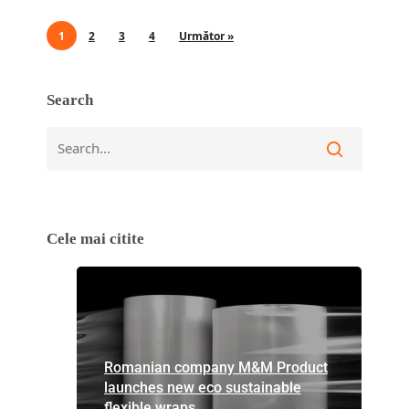
1
2
3
4
Următor »
Search
Cele mai citite
Romanian company M&M Product
launches new eco sustainable
flexible wraps