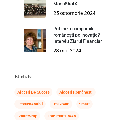
MoonShotX
25 octombrie 2024
Pot miza companiile
românești pe inovație?
Interviu Ziarul Financiar
28 mai 2024
Etichete
Afaceri De Succes
Afaceri Românești
Ecosustenabil
I'm Green
Smart
SmartWrap
TheSmartGreen