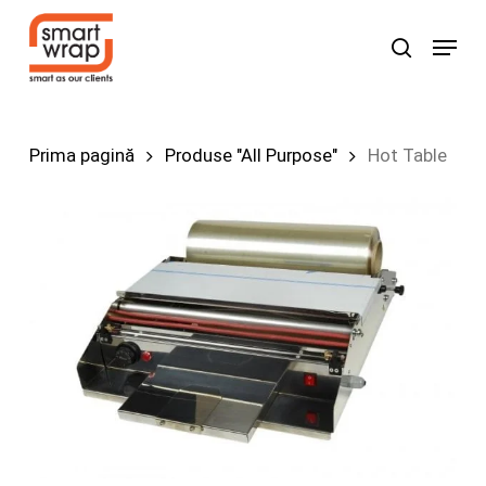
Skip
Menu
search
to
Search
main
content
Prima pagină
Produse "All Purpose"
Hot Table