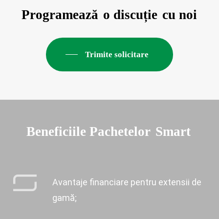
Programează
o discuție
cu noi
Trimite solicitare
Beneficiile Pachetelor
Smart
Avantaje financiare pentru extensii de
gamă;