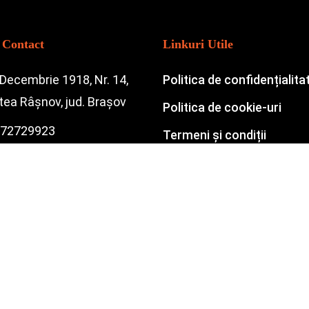
 Contact
Linkuri Utile
 Decembrie 1918, Nr. 14,
Politica de confidențialita
atea Râșnov, jud. Brașov
Politica de cookie-uri
72729923
Termeni și condiții
ce@smartwrap.ro
nt.service@smartwrap.ro
© 2026 SmartWrap. Powered by
Emiral