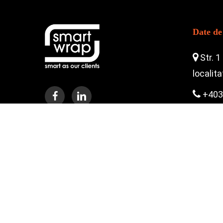
Date de
Str. 1
localit
+403
offi
clie