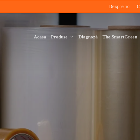
Despre noi
C
Produse
Acasa
Diagnoză
The SmartGreen