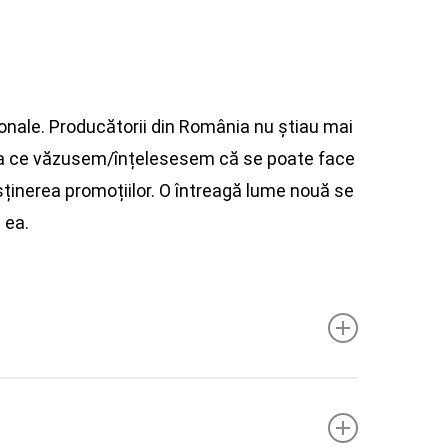
onale. Producătorii din România nu știau mai
eea ce văzusem/înțelesesem că se poate face
sținerea promoțiilor. O întreagă lume nouă se
 ea.
muncă dispăreau, mie – absolventă a facultății
eriență în muncă – nu îmi rămânea decât să mă