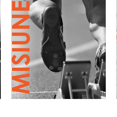
Misiunea noastră este să oferim
companiilor soluții personalizate de
ambalaje flexibile, inovatoare, care să
integreze cele 4 criterii esențiale de
,
eficient
,
economic
performanță:
easy to
și
ecosustenabil
.Construim parteneriate
apply
strategice sustenabile pe termen lung
cu furnizorii și clienții și educăm
permanent piața pentru progres.