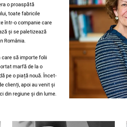
era o proaspătă
ui, toate fabricile
eze într-o companie care
ază și se paletizează
din România.
n care să importe folii
portat marfă de la o
ă pe o piață nouă. Încet-
 clienți, apoi au venit și
ci din regiune și din lume.