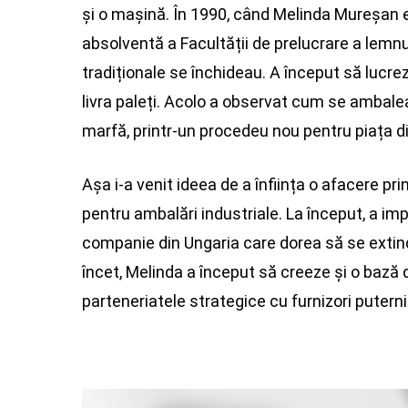
și o mașină. În 1990, când Melinda Mureșan 
absolventă a Facultății de prelucrare a lemnul
tradiționale se închideau. A început să lucr
livra paleți. Acolo a observat cum se ambale
marfă, printr-un procedeu nou pentru piața 
Așa i-a venit ideea de a înființa o afacere pri
pentru ambalări industriale. La început, a im
companie din Ungaria care dorea să se extind
încet, Melinda a început să creeze și o bază de
parteneriatele strategice cu furnizori puterni