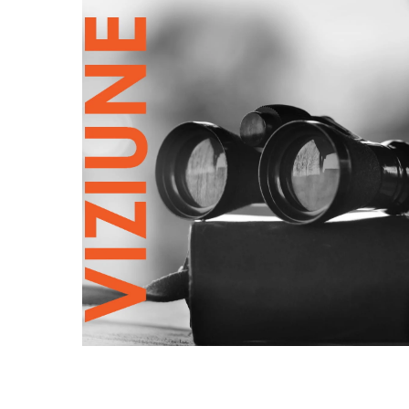
Să fim liderul de piață în distribuirea
ambalajelor flexibile HP și
ecosustenabile din România prin
pionierat și transfer de know-how către
clienți.