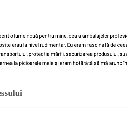
perit o lume nouă pentru mine, cea a ambalajelor profesi
osite erau la nivel rudimentar. Eu eram fascinată de c
ansportului, protecția mărfii, securizarea produsului, su
ernea la picioarele mele și eram hotărâtă să mă arunc în
ssului
e fabricile intrau în colaps una după alta și locurile de 
venți începeau să se închidă ușile companiilor, fără exp