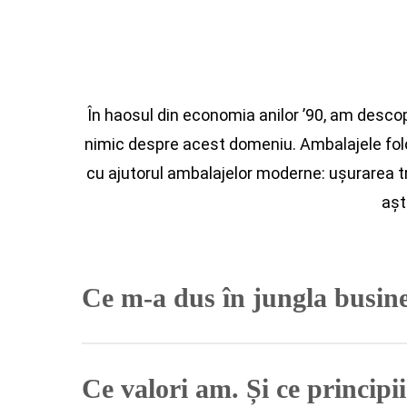
În haosul din economia anilor ’90, am desco
nimic despre acest domeniu. Ambalajele fol
cu ajutorul ambalajelor moderne: ușurarea tr
așt
Ce m-a dus în jungla busine
Nevoia de „supraviețuire”.
Într-o lume în car
Ce valori am. Și ce principii
în 1990, an în care deja pentru tinerii absol