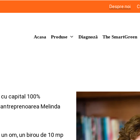
Despre noi
C
Produse
Acasa
Diagnoză
The SmartGreen
cu capital 100%
e antreprenoarea Melinda
 un om, un birou de 10 mp