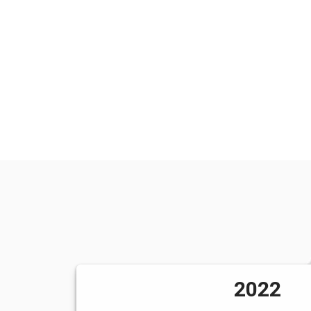
Cât de bune sau mai puțin bune pot fi ambala
lungul ciclului său de viață, cum îl refolosim
produs neapărat.
Pentru mine, viitorul responsabil înseamnă: co
natură, prietenoase cu natura), dar și informa
educare.
2022