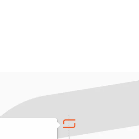
jele noi alegem, prin felul în care decidem ce ambalaj fo
, cum protejăm mediul înconjurător. Binele sau mai puțin b
nsultanță în a alege responsabil ambalajul, în a oferi sol
rea și educarea partenerilor, a societății. Viitorul înseam