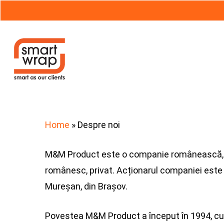
Skip
to
main
content
Hit enter to search or ESC to close
Home
»
Despre noi
M&M Product este o companie românească, 
românesc, privat. Acționarul companiei est
Mureșan, din Brașov.
Povestea M&M Product a început în 1994, cu