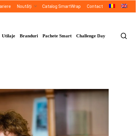
ariere
Noutăți
Catalog SmartWrap
Contact
sea
Utilaje
Branduri
Pachete Smart
Challenge Day