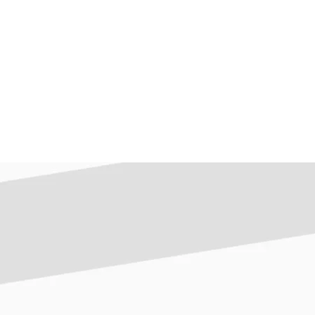
losim, cum îl folosim, cum îl gestionăm de-a
inele rezultă din deciziile omenești, nu din
uții și ambalaje green (care își au sursa în
nă cunoaștere, inovație, soluție, implicare și