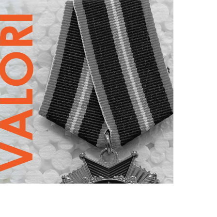
Performanță.
Adevăr.
Cinste și corectitudine.
Dezvoltare și evoluție continuă.
Pasiunea pentru ceea ce facem.
Responsabilitate și respect.