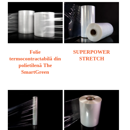
Folie
SUPERPOWER
termocontractabilă din
STRETCH
polietilenă The
SmartGreen