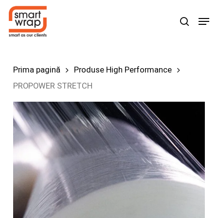
Skip
Men
search
to
main
content
Prima pagină
Produse High Performance
PROPOWER STRETCH