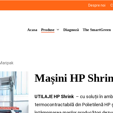
Despre noi
C
Produse
Acasa
Diagnoză
The SmartGreen
Maripak
Mașini HP Shri
UTILAJE HP Shrink
– cu soluții în amb
termocontractabilă din Polietilenă HP ș
întâmpinarea marilor producători dezvol