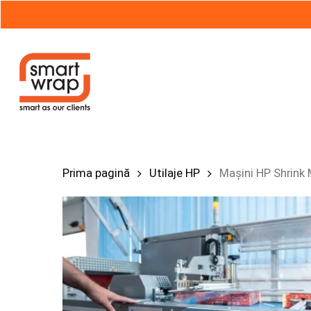
Skip
to
main
content
Hit enter to search or ESC to close
Prima pagină
Utilaje HP
Mașini HP Shrink 