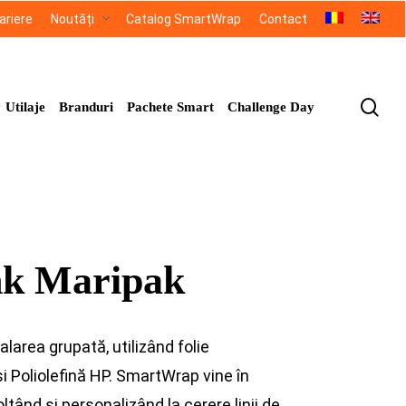
ariere
Noutăți
Catalog SmartWrap
Contact
sea
Utilaje
Branduri
Pachete Smart
Challenge Day
nk Maripak
alarea grupată, utilizând folie
i Poliolefină HP. SmartWrap vine în
tând și personalizând la cerere linii de