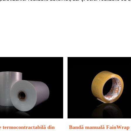
e termocontractabilă din
Bandă manuală FainWrap 