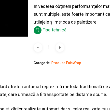
În vederea obținerii performanțelor ma
sunt multiple, este foarte important ca
utilajele și metoda de paletizare.
Fișa tehnică
Categorie:
Produse FainWrap
ndard stretch automat reprezintă metoda tradițională d
ate, care urmează a fi transportate pe distanțe scurte.
aletizărilor realizate automat, dar și celor realizate cu