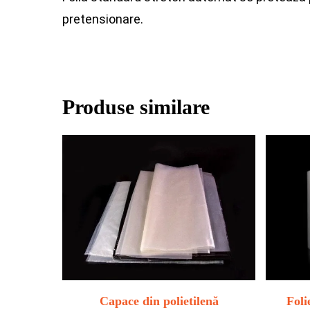
pretensionare.
Produse similare
Capace din polietilenă
Foli