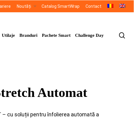
ariere
Noutăți
Catalog SmartWrap
Contact
sea
Utilaje
Branduri
Pachete Smart
Challenge Day
Stretch Automat
u soluții pentru înfolierea automată a