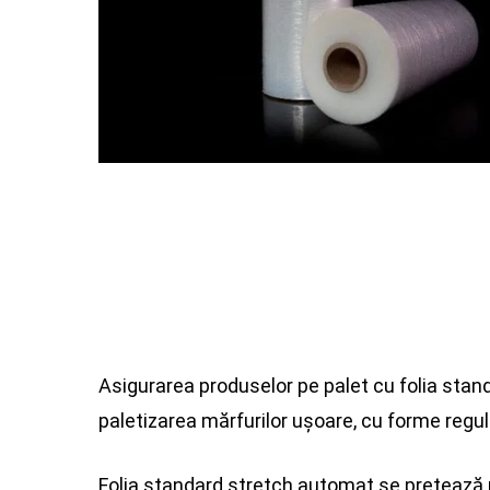
Asigurarea produselor pe palet cu folia sta
paletizarea mărfurilor ușoare, cu forme regul
Folia standard stretch automat se pretează p