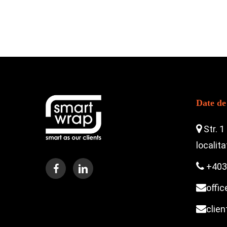
Date de
Str. 1
localit
+403
offi
clie