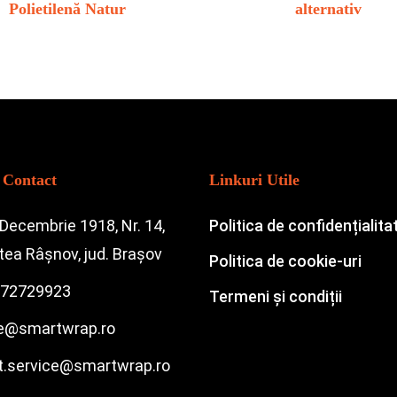
Polietilenă Natur
alternativ
 Contact
Linkuri Utile
 Decembrie 1918, Nr. 14,
Politica de confidențialita
atea Râșnov, jud. Brașov
Politica de cookie-uri
72729923
Termeni și condiții
ce@smartwrap.ro
nt.service@smartwrap.ro