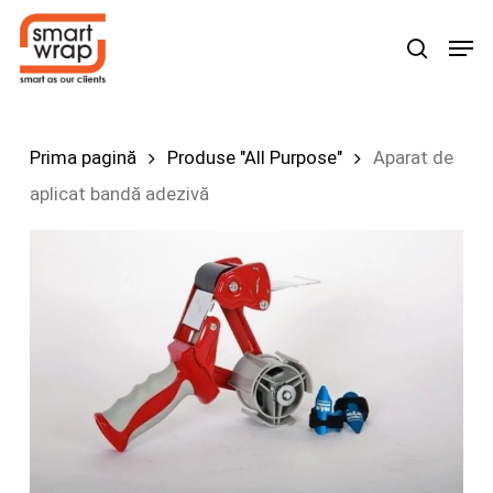
Skip
Men
search
to
main
content
Prima pagină
Produse "All Purpose"
Aparat de
aplicat bandă adezivă