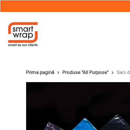
Skip
to
main
content
Hit enter to search or ESC to close
Prima pagină
Produse "All Purpose"
Saci d