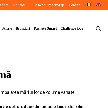
ariere
Noutăți
Catalog SmartWrap
Contact
sea
Utilaje
Branduri
Pachete Smart
Challenge Day
enă
ambalarea mărfurilor de volume variate.
ii se pot produce din ambele tipuri de folie