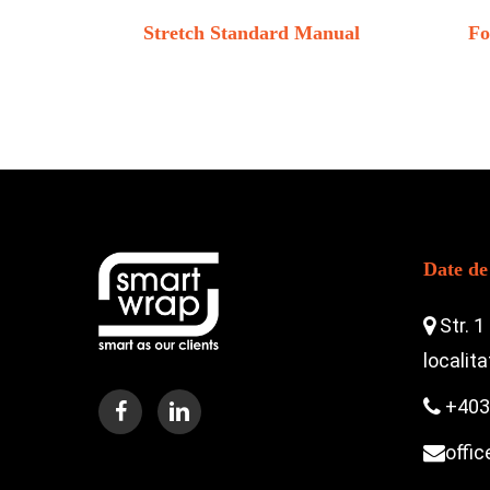
Stretch Standard Manual
Fo
Date de
Str. 1
localit
+403
offi