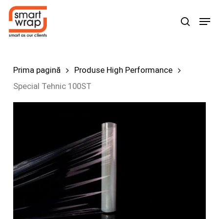
Skip
Men
search
to
main
content
Prima pagină
Produse High Performance
Special Tehnic 100ST