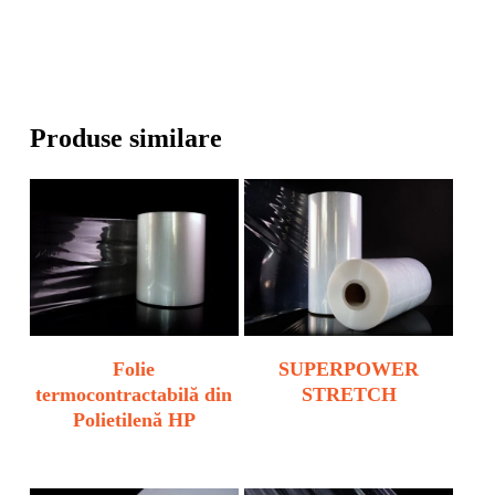
Produse similare
Folie
SUPERPOWER
termocontractabilă din
STRETCH
Polietilenă HP