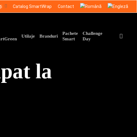
ți
Catalog SmartWrap
Contact
Pachete
Challenge
sear
Utilaje
Branduri
rtGreen
Smart
Day
pat la