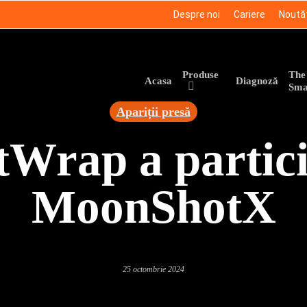
Despre noi
Cariere
Noută
Produse
The
Acasa
Diagnoză
Sma
Apariții presă
Wrap a partici
MoonShotX
25 octombrie 2024