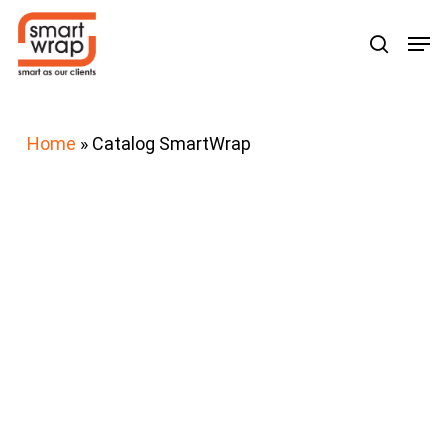
Skip
Men
search
to
main
content
Home
»
Catalog SmartWrap