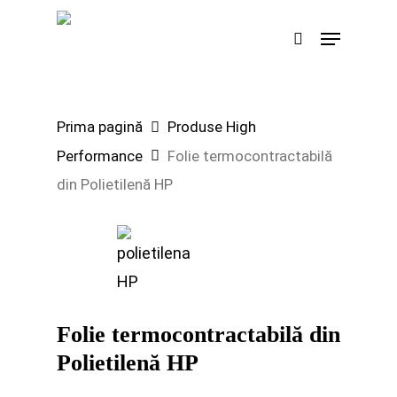
Skip
Menu
search
to
Search
main
content
Prima pagină
Produse High
Performance
Folie termocontractabilă
din Polietilenă HP
Folie termocontractabilă din
Polietilenă HP