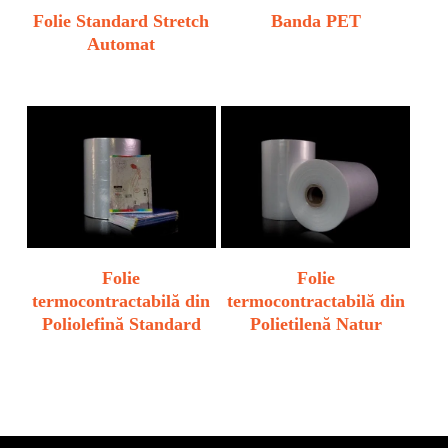
Folie Standard Stretch
Banda PET
Automat
Folie
Folie
termocontractabilă din
termocontractabilă din
Poliolefină Standard
Polietilenă Natur