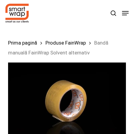
Skip
Men
search
to
main
content
Prima pagină
Produse FainWrap
Bandă
manuală FainWrap Solvent alternativ