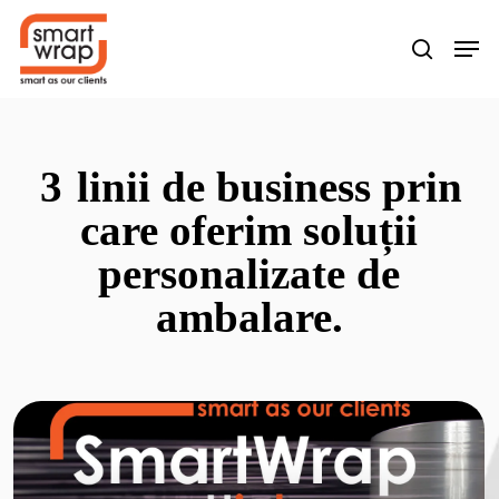
Skip
Men
search
to
main
content
3
linii de business prin
care oferim soluții
personalizate de
ambalare.
Learn
more