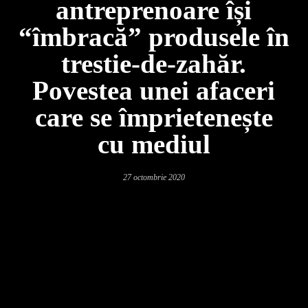
antreprenoare își
“îmbracă” produsele în
trestie-de-zahăr.
Povestea unei afaceri
care se împrietenește
cu mediul
27 octombrie 2020