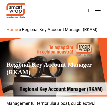
Skip
Menu
search
to
Search
main
content
Home
»
Regional Key Account Manager (RKAM)
Regional Key Account Manager
(RKAM)
Managementul teritoriului alocat, cu obiectivul