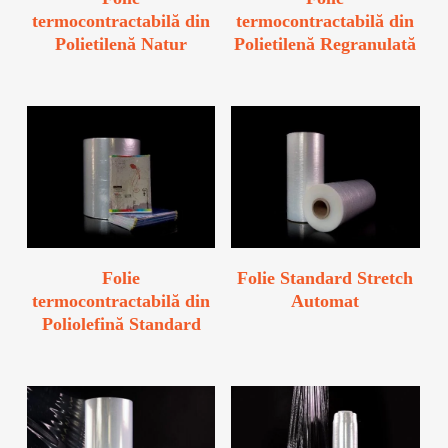
termocontractabilă din
termocontractabilă din
Polietilenă Natur
Polietilenă Regranulată
Folie
Folie Standard Stretch
termocontractabilă din
Automat
Poliolefină Standard