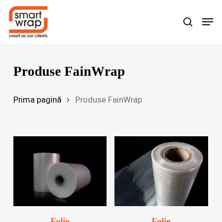
Skip
Men
search
to
main
content
Produse FainWrap
Prima pagină
Produse FainWrap
Folie
Folie