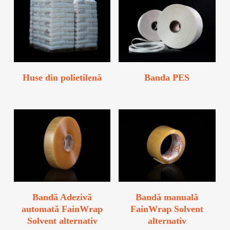
Huse din polietilenă
Banda PES
Bandă Adezivă
Bandă manuală
automată FainWrap
FainWrap Solvent
Solvent alternativ
alternativ