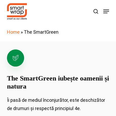
Skip
Menu
search
to
Search
main
content
Home
»
The SmartGreen
The SmartGreen iubește oamenii și
natura
Îi pasă de mediul înconjurător, este deschizător
de drumuri și respectă principiul 4e.