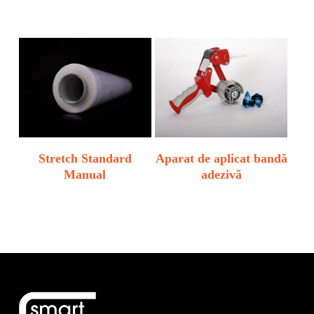
Stretch Standard
Aparat de aplicat bandă
Manual
adezivă