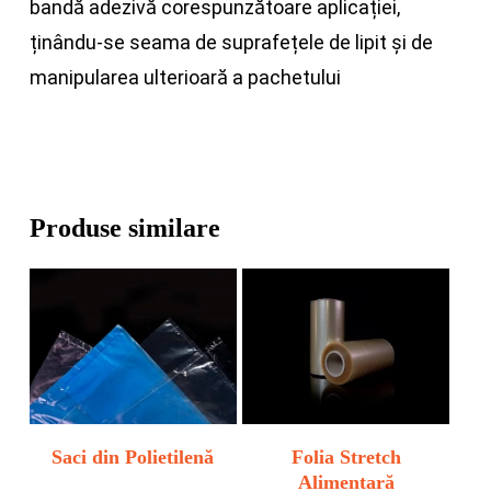
bandă adezivă corespunzătoare aplicației,
ținându-se seama de suprafețele de lipit și de
manipularea ulterioară a pachetului
Produse similare
Saci din Polietilenă
Folia Stretch
Alimentară