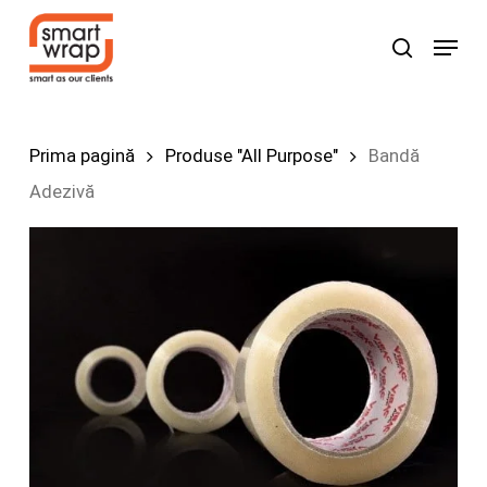
Skip
Menu
search
to
Search
main
content
Prima pagină
Produse "All Purpose"
Bandă
Adezivă