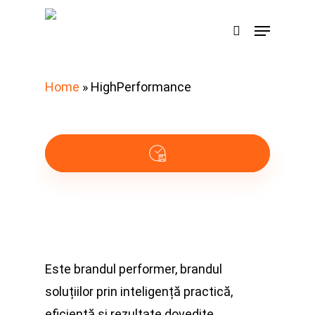
Skip
Menu
search
to
Search
main
content
Home
»
HighPerformance
Este brandul performer, brandul
soluțiilor prin inteligență practică,
eficiență și rezultate dovedite.