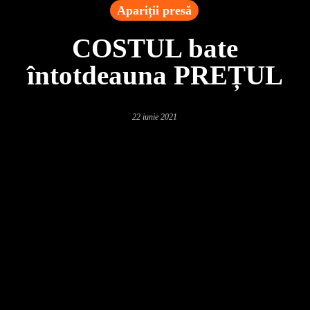
Apariții presă
COSTUL bate
întotdeauna PREȚUL
22 iunie 2021